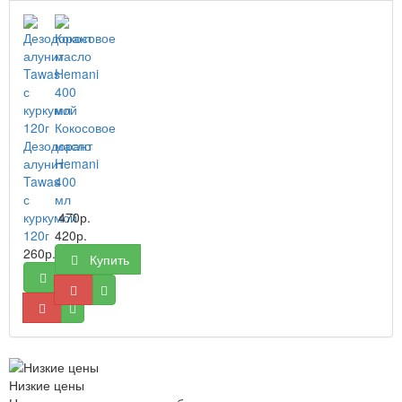
Кокосовое
Дезодорант
масло
алунит
Hemani
Tawas
400
с
мл
куркумой
470р.
120г
420р.
260р.
Купить
Купить
Низкие цены