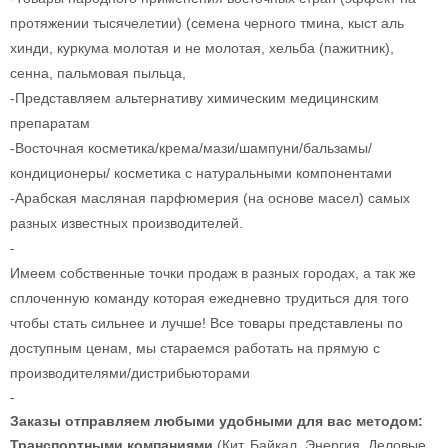
протяжении тысячелетии) (семена черного тмина, кыст аль
хинди, куркума молотая и не молотая, хельба (пажитник),
сенна, пальмовая пыльца,
-
Представляем альтернативу химическим медицинским
препаратам
-Восточная косметика/крема/мази/шампуни/бальзамы/
кондиционеры/ косметика с натуральными компонентами
-Арабская масляная парфюмерия (
на основе масел) самых
разных известных производителей.
-
Имеем собственные точки продаж в разных городах, а так же
сплоченную команду которая ежедневно трудиться для того
чтобы стать сильнее и лучше! Все товары представлены по
доступным ценам, мы стараемся работать на прямую с
производителями/дистрибьюторами
-
Заказы отправляем любыми удобными для вас методом:
Транспортными компаниями
(Кит, Байкал, Энергия, Деловые