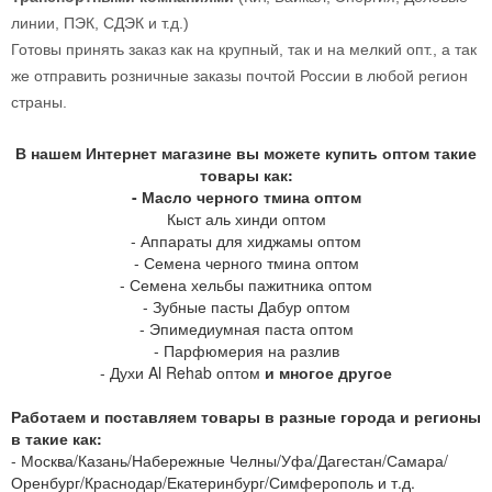
линии, ПЭК, СДЭК и т.д.)
Готовы принять заказ как на крупный, так и на мелкий опт., а так
же отправить розничные заказы почтой России в любой регион
страны.
В нашем Интернет магазине вы можете купить оптом такие
товары как:
-
Масло черного тмина оптом
Кыст аль хинди оптом
-
Аппараты для хиджамы оптом
-
Семена черного тмина оптом
-
Семена хельбы пажитника оптом
-
Зубные пасты Дабур оптом
-
Эпимедиумная паста оптом
-
Парфюмерия на разлив
-
Духи Al Rehab оптом
и многое другое
Работаем и поставляем товары в разные города и регионы
в такие как:
- Москва/Казань/Набережные Челны/Уфа/Дагестан/Самара/
Оренбург/Краснодар/Екатеринбург/Симферополь и т.д.