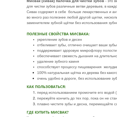
Мисвак
(
сивак
) палочка для чистки зубов
- это
в
для чистки зубов различные ветви деревьев, в кажд
С
ивак
содержит в
себе больше лекарственных
и ан
во много раз полезнее любой другой щетки, ниско
заменителем зубной щётки без использования зубн
ПОЛЕЗНЫЕ СВОЙСТВА МИСВАКА:
укрепление зубов и десен
отбеливает зубы, отлично очищает ваши зубы
поддерживает здоровую микрофлору полости
обеспечивает свежесть дыхания на длительн
удаление зубного камня
способствует процессу пищеварения желудке 
100% натуральная щётка из дерева без каког
очень удобно в дороге, без использование зу
КАК ПОЛЬЗОВАТЬСЯ:
перед использованием промочите его водой (
пережуйте кончить до тех пор, пока он не ста
плавно чистите зубы и десна, перемещайте с
ГДЕ КУПИТЬ МИСВАК?