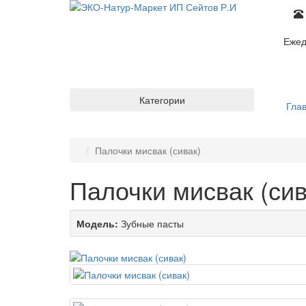
Ежед
Категории
Гла
Палочки мисвак (сивак)
Палочки мисвак (сив
Модель:
Зубные пасты