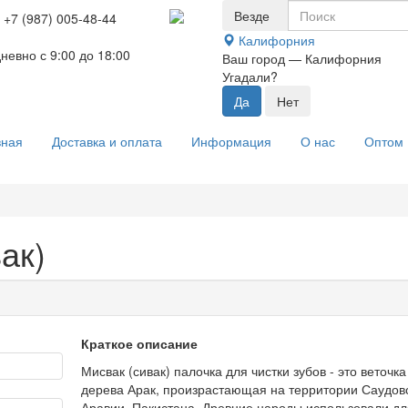
Везде
+7 (987) 005-48-44
Калифорния
невно с 9:00 до 18:00
Ваш город —
Калифорния
Угадали?
вная
Доставка и оплата
Информация
О нас
Оптом
ак)
Краткое описание
Мисвак (сивак) палочка для чистки зубов - это веточка
дерева Арак, произрастающая на территории Саудов
Аравии, Пакистана. Древние народы использовали дл