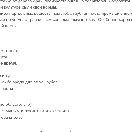
еточка
от дерева Арак, произрастающая на территории Саудовской
ой культуре были свои нормы.
тибактериальных веществ, чем любая зубная паста промышленного
лько не уступает различным современным щеткам. Особенно хорошо
ой пасты
 от налёта
 рта
ое время.
и т.д.
о-либо вреда для эмали зубов
б.пасты
не обязательно)
нет мягким и лохматым как кисточка
лева вправо