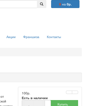
0
на
0р.
Акции
Франшиза
Контакты
100р.
 от
Есть в наличии
ской
Купить
я чистки
+
−