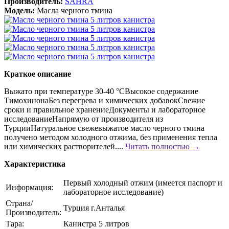
Производитель:
SAHRA
Модель:
Масла черного тмина
Краткое описание
Выжато при температуре 30-40 °CВысокое содержание
ТимохинонаБез перегрева и химических добавокСвежие
сроки и правильное хранениеДокументы и лабораторное
исследованиеНапрямую от производителя из
ТурцииНатуральное свежевыжатое масло черного тмина
получено методом холодного отжима, без применения тепла
или химических растворителей....
Читать полностью →
Характеристика
Первый холодный отжим (имеется паспорт и
Информация:
лабораторное исследование)
Страна/
Турция г.Анталья
Производитель:
Тара:
Канистра 5 литров