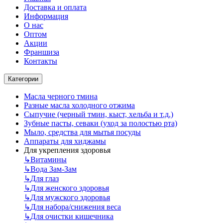
Доставка и оплата
Информация
О нас
Оптом
Акции
Франшиза
Контакты
Категории
Масла черного тмина
Разные масла холодного отжима
Сыпучие (черный тмин, кыст, хельба и т.д.)
Зубные пасты, севаки (уход за полостью рта)
Мыло, средства для мытья посуды
Аппараты для хиджамы
Для укрепления здоровья
↳
Витамины
↳
Вода Зам-Зам
↳
Для глаз
↳
Для женского здоровья
↳
Для мужского здоровья
↳
Для набора/снижения веса
↳
Для очистки кишечника