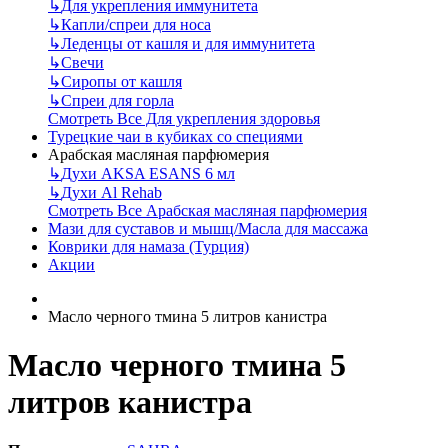
↳
Для укрепления иммунитета
↳
Капли/спреи для носа
↳
Леденцы от кашля и для иммунитета
↳
Свечи
↳
Сиропы от кашля
↳
Спреи для горла
Смотреть Все Для укрепления здоровья
Турецкие чаи в кубиках со специями
Арабская масляная парфюмерия
↳
Духи AKSA ESANS 6 мл
↳
Духи Al Rehab
Смотреть Все Арабская масляная парфюмерия
Мази для суставов и мышц/Масла для массажа
Коврики для намаза (Турция)
Акции
Масло черного тмина 5 литров канистра
Масло черного тмина 5
литров канистра