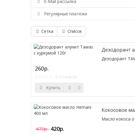
E-Mail рассылка
Регулярные платежи
Сетка
Список
Дезодорант а
Дезодорант TAW
260р.
0 отзывов
Купить
Кокосовое ма
Масло кокоса о
420р.
470р.