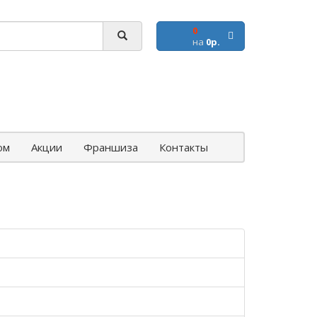
0
на
0р.
ом
Акции
Франшиза
Контакты