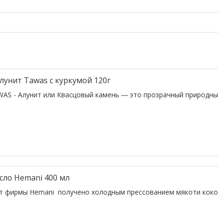
лунит Tawas с куркумой 120г
AS - Алунит или Квасцовый камень ― это прозрачный природный
сло Hemani 400 мл
т фирмы Hemani получено холодным прессованием мякоти кокос