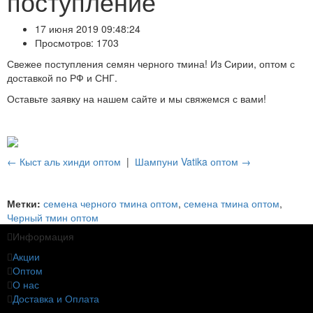
поступление
17 июня 2019 09:48:24
Просмотров: 1703
Свежее поступления семян черного тмина! Из Сирии, оптом с
доставкой по РФ и СНГ.
Оставьте заявку на нашем сайте и мы свяжемся с вами!
← Кыст аль хинди оптом
|
Шампуни Vatika оптом →
Метки:
семена черного тмина оптом
,
семена тмина оптом
,
Черный тмин оптом
Информация
Акции
Оптом
О нас
Доставка и Оплата