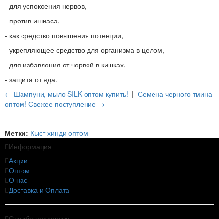
- для успокоения нервов,
- против ишиаса,
- как средство повышения потенции,
- укрепляющее средство для организма в целом,
- для избавления от червей в кишках,
- защита от яда.
← Шампуни, мыло SILK оптом купить!
|
Семена черного тмина
оптом! Свежее поступление →
Метки:
Кыст хинди оптом
Информация
Акции
Оптом
О нас
Доставка и Оплата
Служба поддержки