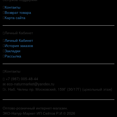
Контакты
Возврат товара
Карта сайта
Личный Кабинет
Личный Кабинет
История заказов
Закладки
Рассылка
Контакты
+7 (987) 005-48-44
eco-naturmarket@yandex.ru
г. Наб. Челны пр. Московский, 159Г (30/17Г) (цокольный этаж)
Оптово-розничный интернет-магазин.
ЭКО-Натур-Маркет ИП Сейтов Р.И © 2026