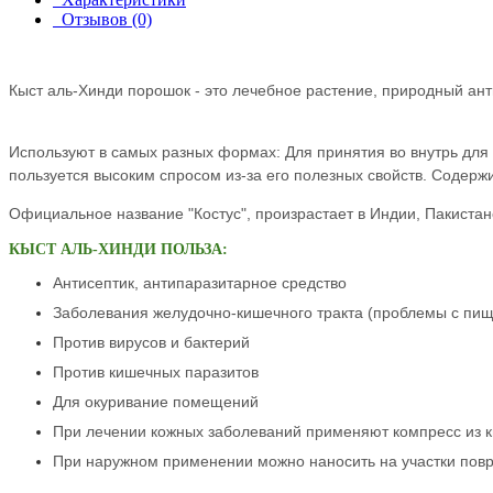
Отзывов (0)
Кыст аль-Хинди порошок
- это лечебное растение, природный ант
Используют в самых разных формах: Для принятия во внутрь для
пользуется высоким спросом из-за его полезных свойств. С
одержи
Официальное название "Костус", произрастает в Индии, Пакистан
КЫСТ АЛЬ-ХИНДИ ПОЛЬЗА:
Антисептик, антипаразитарное средство
Заболевания желудочно-кишечного тракта (проблемы с пи
Против вирусов и бактерий
Против кишечных паразитов
Для о
куривание помещений
При лечении кожных заболеваний применяют компресс из кы
При наружном применении можно наносить на участки повр