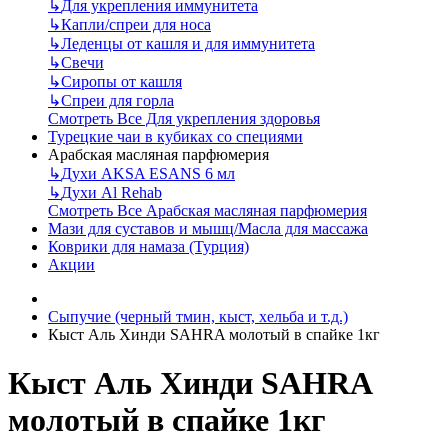
↳
Для укрепления иммунитета
↳
Капли/спреи для носа
↳
Леденцы от кашля и для иммунитета
↳
Свечи
↳
Сиропы от кашля
↳
Спреи для горла
Смотреть Все Для укрепления здоровья
Турецкие чаи в кубиках со специями
Арабская масляная парфюмерия
↳
Духи AKSA ESANS 6 мл
↳
Духи Al Rehab
Смотреть Все Арабская масляная парфюмерия
Мази для суставов и мышц/Масла для массажа
Коврики для намаза (Турция)
Акции
Сыпучие (черный тмин, кыст, хельба и т.д.)
Кыст Аль Хинди SAHRA молотый в спайке 1кг
Кыст Аль Хинди SAHRA
молотый в спайке 1кг