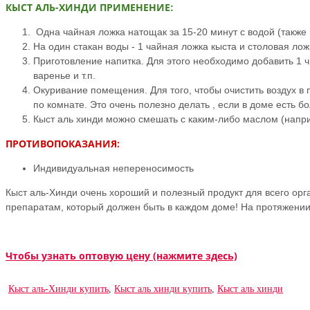
КЫСТ АЛЬ-ХИНДИ ПРИМЕНЕНИЕ
:
Одна чайная ложка натощак за 15-20 минут с водой (также
На один стакан воды - 1 чайная ложка кыста и столовая ло
П
риготовление напитка. Для этого необходимо добавить 1 ч
варенье и т.п.
Окуривание помещения.
Для того, чтобы очистить воздух 
по комнате. Это очень полезно делать , если в доме есть
Кыст аль хинди можно смешать с каким-либо маслом (напр
ПРОТИВОПОКАЗАНИЯ
:
Индивидуальная непереносимость
Кыст аль-Хинди очень хороший и полезный продукт для всего орга
препаратам, который должен быть в каждом доме! На протяжении 
Чтобы узнать оптовую цену (нажмите здесь)
Кыст аль-Хинди купить
,
Кыст аль хинди купить
,
Кыст аль хинди