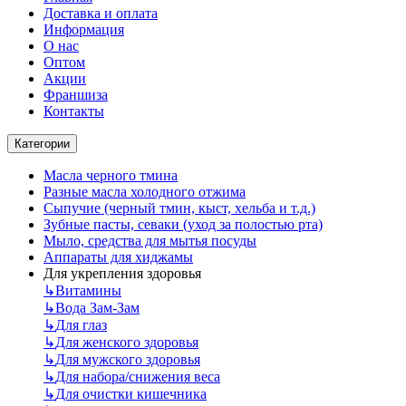
Доставка и оплата
Информация
О нас
Оптом
Акции
Франшиза
Контакты
Категории
Масла черного тмина
Разные масла холодного отжима
Сыпучие (черный тмин, кыст, хельба и т.д.)
Зубные пасты, севаки (уход за полостью рта)
Мыло, средства для мытья посуды
Аппараты для хиджамы
Для укрепления здоровья
↳
Витамины
↳
Вода Зам-Зам
↳
Для глаз
↳
Для женского здоровья
↳
Для мужского здоровья
↳
Для набора/снижения веса
↳
Для очистки кишечника