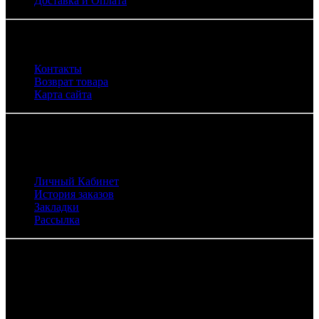
Доставка и Оплата
Служба поддержки
Контакты
Возврат товара
Карта сайта
Личный Кабинет
Личный Кабинет
История заказов
Закладки
Рассылка
Контакты
+7 (987) 005-48-44
eco-naturmarket@yandex.ru
г. Наб. Челны пр. Московский, 159Г (30/17Г) (цокольный