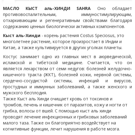
МАСЛО КЫСТ аль-ХИНДИ S
AHRA
Оно обладает
противовоспалительным, иммуностимулирующим,
отхаркивающим и регенеративным свойствами благодаря
содержанию ценных биологически активных компонентов.
Кыст аль-Хинди
- корень растения Сostus
S
peciosus, это
многолетнее растение, которое произростает в Индии и
Китае, а также культивируется в других уголках планеты.
Костус занимает одно из главных мест в аюрведической,
исламской и тибетской медицине. Считается, что он
является лекарством от семи недугов: болезней желудочно-
кишечного тракта (ЖКТ), болезней кожи, нервной системы,
сердечно-сосудистой системы, инфекций и вирусов,
простудных и иммунных заболеваний, а также женского и
мужского бесплодия.
Также Кыст аль Хинди очищает кровь от токсинов и
тромбов, печень и кишечник от паразитов, кожу и ногти от
грибка, волосы от вшей. С помощью кыст аль хинди
проводят лечение инфекционных и грибковых заболеваний
малого таза. Также он благоприятно воздействует на
когнитивные функции, лечит нарушения в работе мозга.