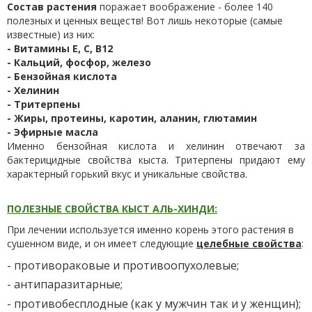
Состав растения
поражает воображение - более 140
полезных и ценных веществ! Вот лишь некоторые (самые
известные) из них:
- Витамины E, C, B12
- Кальций, фосфор, железо
- Бензойная кислота
- Хелинин
- Тритерпены
- Жиры, протеины, каротин, аланин, глютамин
- Эфирные масла
Именно бензойная кислота и хелинин отвечают за
бактерицидные свойства кыста. Тритерпены придают ему
характерный горький вкус и уникальные свойства.
ПОЛЕЗНЫЕ СВОЙСТВА КЫСТ АЛЬ-ХИНДИ:
При лечении используется именно корень этого растения в
сушенном виде, и он имеет следующие
целебные свойства
:
- противораковые и противоопухолевые;
- антипаразитарные;
- противобесплодные (как у мужчин так и у женщин);