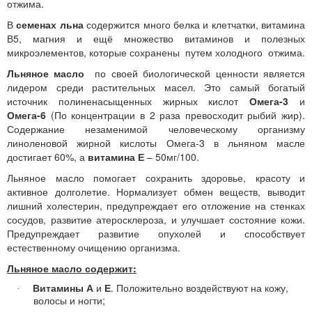
отжима.
В
семенах льна
содержится много белка и клетчатки, витамина
В5, магния и ещё множество витаминов и полезных
микроэлементов, которые сохранены путем холодного отжима.
Льняное масло
по своей биологической ценности является
лидером среди растительных масел. Это самый богатый
источник полиненасыщенных жирных кислот
Омега-3
и
Омега-6
(По концентрации в 2 раза превосходит рыбий жир).
Содержание незаменимой человеческому организму
линоленовой жирной кислоты Омега-3 в льняном масле
достигает 60%, а
витамина Е
– 50мг/100.
Льняное масло помогает сохранить здоровье, красоту и
активное долголетие. Нормализует обмен веществ, выводит
лишний холестерин, предупреждает его отложение на стенках
сосудов, развитие атеросклероза, и улучшает состояние кожи.
Предупреждает развитие опухолей и способствует
естественному очищению организма.
Льняное масло содержит:
Витамины А
и
Е
. Положительно воздействуют на кожу,
·
волосы и ногти;