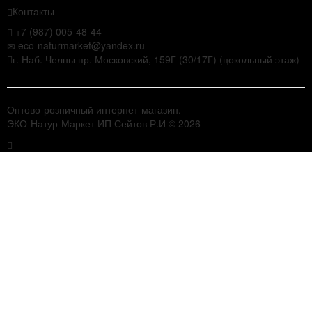
Контакты
+7 (987) 005-48-44
eco-naturmarket@yandex.ru
г. Наб. Челны пр. Московский, 159Г (30/17Г) (цокольный этаж)
Оптово-розничный интернет-магазин.
ЭКО-Натур-Маркет ИП Сейтов Р.И © 2026