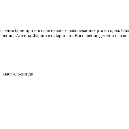
егчения боли при воспалительных заболеваниях рта и горла. О
енение:-Ангина-Фарингит-Ларингит-Воспаление десен и слизис
, кыст аль-хинди