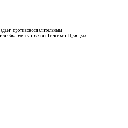
бладает противовоспалительным
той оболочки-Стоматит-Гингивит-Простуда-