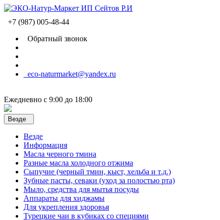
+7 (987) 005-48-44
Обратный звонок
eco-naturmarket@yandex.ru
Ежедневно с 9:00 до 18:00
Везде
Везде
Информация
Масла черного тмина
Разные масла холодного отжима
Сыпучие (черный тмин, кыст, хельба и т.д.)
Зубные пасты, севаки (уход за полостью рта)
Мыло, средства для мытья посуды
Аппараты для хиджамы
Для укрепления здоровья
Турецкие чаи в кубиках со специями