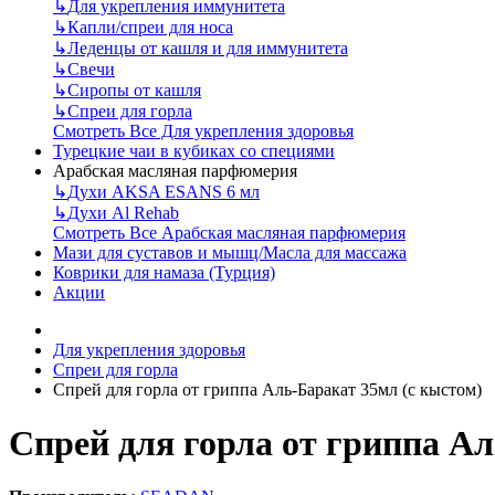
↳
Для укрепления иммунитета
↳
Капли/спреи для носа
↳
Леденцы от кашля и для иммунитета
↳
Свечи
↳
Сиропы от кашля
↳
Спреи для горла
Смотреть Все Для укрепления здоровья
Турецкие чаи в кубиках со специями
Арабская масляная парфюмерия
↳
Духи AKSA ESANS 6 мл
↳
Духи Al Rehab
Смотреть Все Арабская масляная парфюмерия
Мази для суставов и мышц/Масла для массажа
Коврики для намаза (Турция)
Акции
Для укрепления здоровья
Спреи для горла
Спрей для горла от гриппа Аль-Баракат 35мл (с кыстом)
Спрей для горла от гриппа Ал