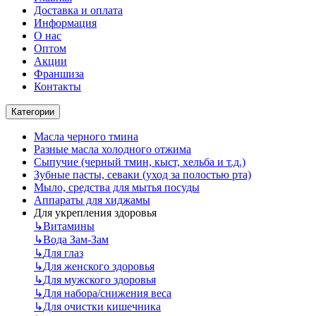
Доставка и оплата
Информация
О нас
Оптом
Акции
Франшиза
Контакты
Категории
Масла черного тмина
Разные масла холодного отжима
Сыпучие (черный тмин, кыст, хельба и т.д.)
Зубные пасты, севаки (уход за полостью рта)
Мыло, средства для мытья посуды
Аппараты для хиджамы
Для укрепления здоровья
↳
Витамины
↳
Вода Зам-Зам
↳
Для глаз
↳
Для женского здоровья
↳
Для мужского здоровья
↳
Для набора/снижения веса
↳
Для очистки кишечника