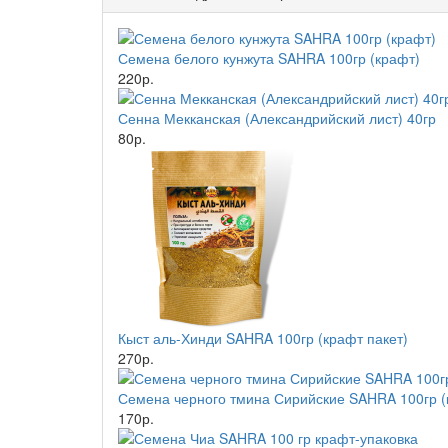
Семена белого кунжута SAHRA 100гр (крафт)
220р.
Сенна Мекканская (Александрийский лист) 40гр
80р.
Кыст аль-Хинди SAHRA 100гр (крафт пакет)
270р.
Семена черного тмина Сирийские SAHRA 100гр (
170р.