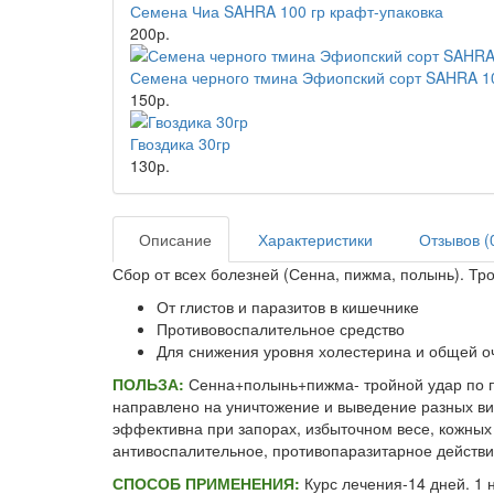
Семена Чиа SAHRA 100 гр крафт-упаковка
200р.
Семена черного тмина Эфиопский сорт SAHRA 1
150р.
Гвоздика 30гр
130р.
Описание
Характеристики
Отзывов (
Сбор от всех болезней (Сенна, пижма, полынь). Т
От глистов и паразитов в кишечнике
Противовоспалительное средство
Для снижения уровня холестерина и общей о
ПОЛЬЗА:
Сенна+полынь+пижма- тройной удар по па
направлено на уничтожение и выведение разных в
эффективна при запорах, избыточном весе, кожных
антивоспалительное, противопаразитарное действие
СПОСОБ ПРИМЕНЕНИЯ:
Курс лечения-14 дней. 1 