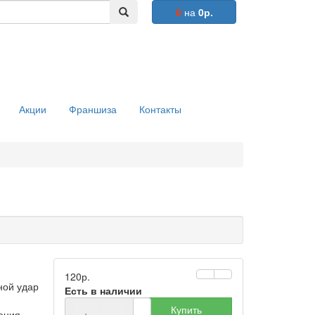
0
на
0р.
Акции
Франшиза
Контакты
120р.
ной удар
Есть в наличии
Купить
ения
+
−