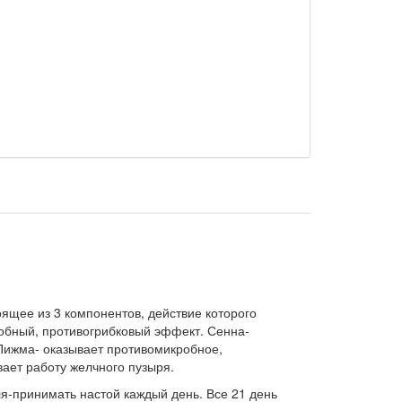
щее из 3 компонентов, действие которого
обный, противогрибковый эффект. Сенна-
 Пижма- оказывает противомикробное,
вает работу желчного пузыря.
ля-принимать настой каждый день. Все 21 день