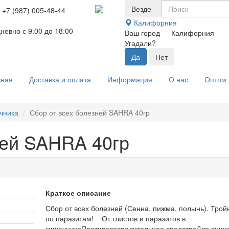
Везде
+7 (987) 005-48-44
Калифорния
невно с 9:00 до 18:00
Ваш город —
Калифорния
Угадали?
вная
Доставка и оплата
Информация
О нас
Оптом
чника
Сбор от всех болезней SAHRA 40гр
ней SAHRA 40гр
Краткое описание
Сбор от всех болезней (Сенна, пижма, полынь). Трой
по паразитам! От глистов и паразитов в
кишечникеПротивовоспалительное средствоДля сниж