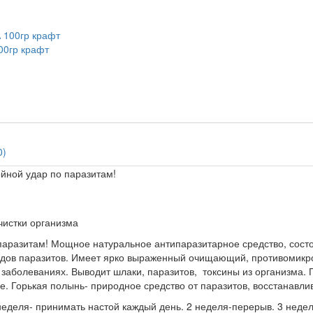
00гр крафт
0)
ройной удар по паразитам!
чистки организма
разитам! Мощное натуральное антипаразитарное средство, состоя
идов паразитов. Имеет ярко выраженный очищающий, противомикр
 заболеваниях. Выводит шлаки, паразитов, токсины из организма.
. Горькая полынь- природное средство от паразитов, восстанавли
неделя- принимать настой каждый день. 2 неделя-перерыв. 3 неде