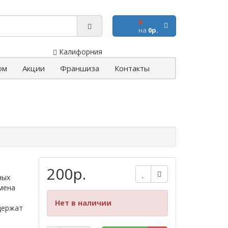
0
на
0р.
Калифорния
ом
Акции
Франшиза
Контакты
200р.
ных
мена
Нет в наличии
держат