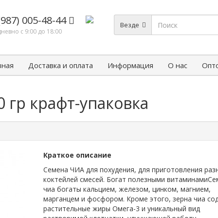
(987) 005-48-44
Везде
невно с 9:00 до 18:00
вная
Доставка и оплата
Информация
О нас
Опт
 гр крафт-упаковка
Краткое описание
Семена ЧИА для похудения, для приготовления раз
коктейлей смесей. Богат полезными витаминамиСе
чиа богаты кальцием, железом, цинком, магнием,
марганцем и фосфором. Кроме этого, зерна чиа со
растительные жиры Омега-3 и уникальный вид