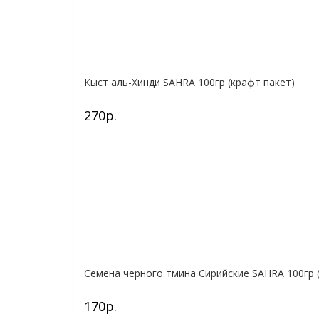
Кыст аль-Хинди SAHRA 100гр (крафт пакет)
270р.
Семена черного тмина Сирийские SAHRA 100гр 
170р.