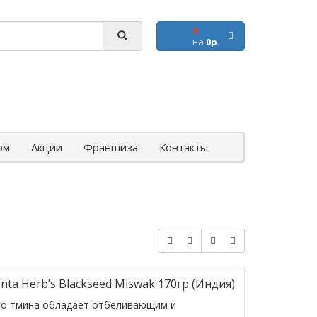
0
на
0р.
ом
Акции
Франшиза
Контакты
ta Herb’s Blackseed Miswak 170гр (Индия)
ого тмина обладает отбеливающим и