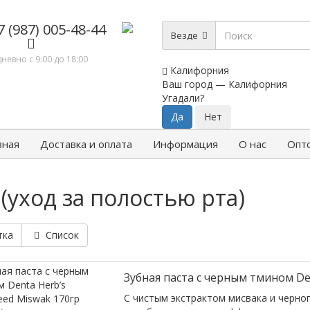
7 (987) 005-48-44
Везде
невно с 9:00 до 18:00
Калифорния
Ваш город —
Калифорния
Угадали?
вная
Доставка и оплата
Информация
О нас
Опт
(уход за полостью рта)
тка
Список
Зубная паста с черным тмином Den
С чистым экстрактом мисвака и черн