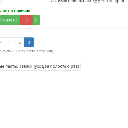
антибактериальным эффектом, пред..
.
нет в наличии
аказать
<
1
2
3
с 25 по 25 из 25 (всего 3 страниц)