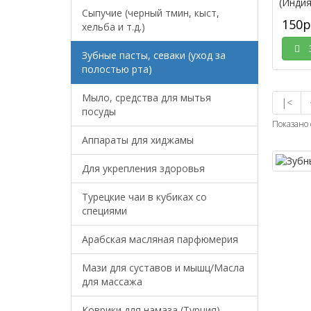
Сыпучие (черный тмин, кыст,
150р
хельба и т.д.)
З
Зубные пасты, севаки (уход за
полостью рта)
Мыло, средства для мытья
|<
посуды
Показано 
Аппараты для хиджамы
Для укрепления здоровья
Турецкие чаи в кубиках со
специями
Арабская масляная парфюмерия
Мази для суставов и мышц/Масла
для массажа
Коврики для намаза (Турция)