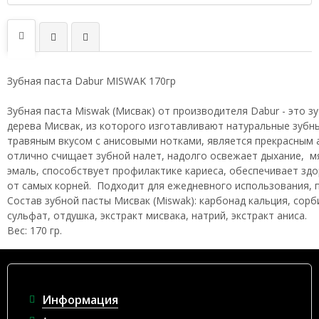
Зубная паста Dabur MISWAK 170гр
Зубная паста Miswak (Мисвак) от производителя Dabur - это з
дерева Мисвак, из которого изготавливают натуральные зубн
травяным вкусом с анисовыми нотками, является прекрасным
отлично счищает зубной налет, надолго освежает дыхание, м
эмаль, способствует профилактике кариеса, обеспечивает здор
от самых корней. Подходит для ежедневного использования, п
Состав зубной пасты Мисвак (Miswak): карбонад кальция, сорб
сульфат, отдушка, экстракт мисвака, натрий, экстракт аниса.
Вес: 170 гр.
Информация