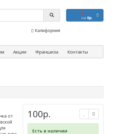
0
на
0р.
Калифорния
ом
Акции
Франшиза
Контакты
100р.
чка от
овской
для
Есть в наличии
культуре