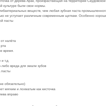
еточка
от дерева Арак, произрастающая на территории Саудовской
ой культуре были свои нормы.
тибактериальных веществ, чем любая зубная паста промышленного
лько не уступает различным современным щеткам. Особенно хорошо
ой пасты
 от налёта
 рта
ое время.
и т.д.
о-либо вреда для эмали зубов
б.пасты
не обязательно)
нет мягким и лохматым как кисточка
лева вправо