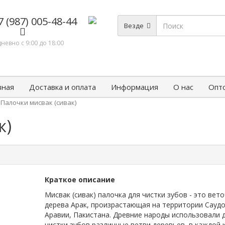
7 (987) 005-48-44
Везде
невно с 9:00 до 18:00
вная
Доставка и оплата
Информация
О нас
Опт
Палочки мисвак (сивак)
к)
Краткое описание
Мисвак (сивак) палочка для чистки зубов - это вето
дерева Арак, произрастающая на территории Сауд
Аравии, Пакистана. Древние народы использовали 
чистки зубов различные ветви деревьев, в каждой 