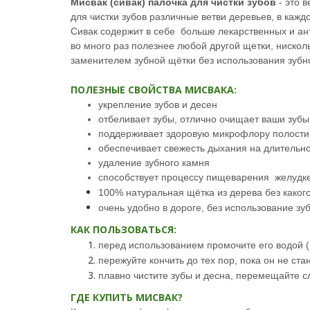
Мисвак
(
сивак
) палочка для чистки зубов
- это
в
для чистки зубов различные ветви деревьев, в кажд
С
ивак
содержит в
себе больше лекарственных
и ан
во много раз полезнее любой другой щетки, ниско
заменителем зубной щётки без использования зубн
ПОЛЕЗНЫЕ СВОЙСТВА МИСВАКА:
укрепление зубов и десен
отбеливает зубы, отлично очищает ваши зубы
поддерживает здоровую микрофлору полости
обеспечивает свежесть дыхания на длительн
удаление зубного камня
способствует процессу пищеварения желудке 
100% натуральная щётка из дерева без каког
очень удобно в дороге, без использование зу
КАК ПОЛЬЗОВАТЬСЯ:
перед использованием промочите его водой (
пережуйте кончить до тех пор, пока он не ста
плавно чистите зубы и десна, перемещайте с
ГДЕ КУПИТЬ МИСВАК?