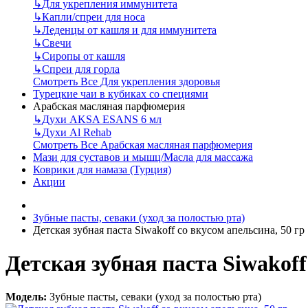
↳
Для укрепления иммунитета
↳
Капли/спреи для носа
↳
Леденцы от кашля и для иммунитета
↳
Свечи
↳
Сиропы от кашля
↳
Спреи для горла
Смотреть Все Для укрепления здоровья
Турецкие чаи в кубиках со специями
Арабская масляная парфюмерия
↳
Духи AKSA ESANS 6 мл
↳
Духи Al Rehab
Смотреть Все Арабская масляная парфюмерия
Мази для суставов и мышц/Масла для массажа
Коврики для намаза (Турция)
Акции
Зубные пасты, севаки (уход за полостью рта)
Детская зубная паста Siwakoff со вкусом апельсина, 50 гр
Детская зубная паста Siwakoff
Модель:
Зубные пасты, севаки (уход за полостью рта)