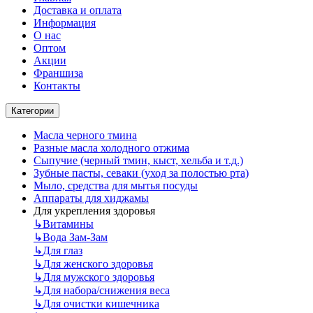
Доставка и оплата
Информация
О нас
Оптом
Акции
Франшиза
Контакты
Категории
Масла черного тмина
Разные масла холодного отжима
Сыпучие (черный тмин, кыст, хельба и т.д.)
Зубные пасты, севаки (уход за полостью рта)
Мыло, средства для мытья посуды
Аппараты для хиджамы
Для укрепления здоровья
↳
Витамины
↳
Вода Зам-Зам
↳
Для глаз
↳
Для женского здоровья
↳
Для мужского здоровья
↳
Для набора/снижения веса
↳
Для очистки кишечника