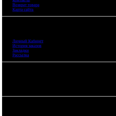
Контакты
Возврат товара
Карта сайта
Личный Кабинет
Личный Кабинет
История заказов
Закладки
Рассылка
Контакты
+7 (987) 005-48-44
eco-naturmarket@yandex.ru
г. Наб. Челны пр. Московский, 159Г (30/17Г) (цокольный 