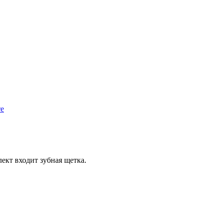
те
лект входит зубная щетка.