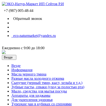
+7 (987) 005-48-44
Обратный звонок
eco-naturmarket@yandex.ru
Ежедневно с 9:00 до 18:00
Везде
Везде
Информация
Масла черного тмина
Разные масла холодного отжима
Сыпучие (черный тмин, кыст, хельба и т.д.)
Зубные пасты, севаки (уход за полостью рта)
Мыло, средства для мытья посуды
Аппараты для хиджамы
Для укрепления здоровья
Турецкие чаи в кубиках со специями