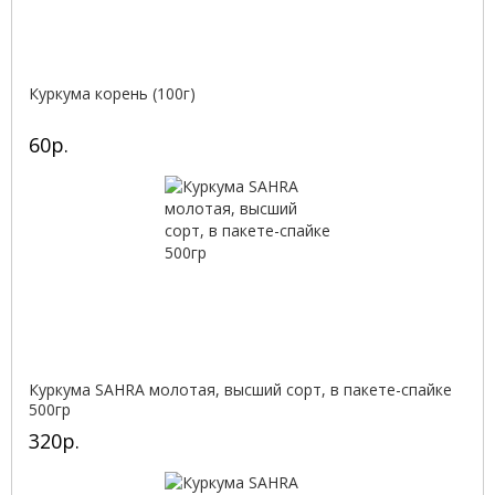
Куркума корень (100г)
60р.
Куркума SAHRA молотая, высший сорт, в пакете-спайке
500гр
320р.