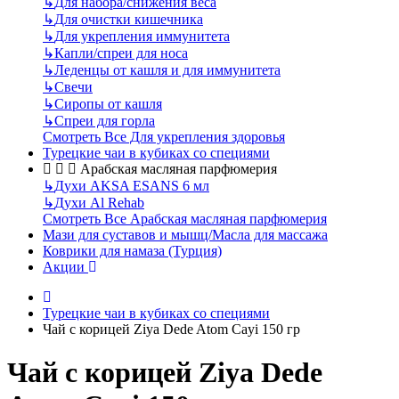
↳
Для набора/снижения веса
↳
Для очистки кишечника
↳
Для укрепления иммунитета
↳
Капли/спреи для носа
↳
Леденцы от кашля и для иммунитета
↳
Свечи
↳
Сиропы от кашля
↳
Спреи для горла
Смотреть Все Для укрепления здоровья
Турецкие чаи в кубиках со специями
Арабская масляная парфюмерия
↳
Духи AKSA ESANS 6 мл
↳
Духи Al Rehab
Смотреть Все Арабская масляная парфюмерия
Мази для суставов и мышц/Масла для массажа
Коврики для намаза (Турция)
Акции
Турецкие чаи в кубиках со специями
Чай с корицей Ziya Dede Atom Cayi 150 гр
Чай с корицей Ziya Dede