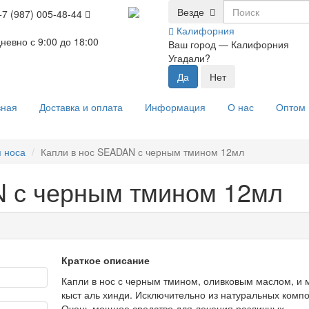
Везде
+7 (987) 005-48-44
Калифорния
невно с 9:00 до 18:00
Ваш город —
Калифорния
Угадали?
вная
Доставка и оплата
Информация
О нас
Оптом
я носа
Капли в нос SEADAN с черным тмином 12мл
N с черным тмином 12мл
Краткое описание
Капли в нос с черным тмином, оливковым маслом, и
кыст аль хинди. Исключительно из натуральных компо
Очень мощное средство для лечения различных