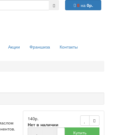
0
на
0р.
Акции
Франшиза
Контакты
140р.
 маслом
Нет в наличии
нентов.
Купить
+
−