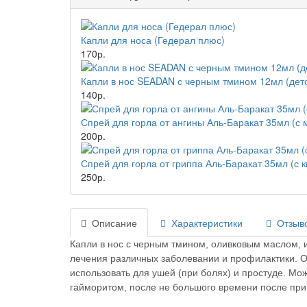
Капли для носа (Гедерал плюс)
170р.
Капли в нос SEADAN с черным тмином 12мл (дет
140р.
Спрей для горла от ангины Аль-Баракат 35мл (с
200р.
Спрей для горла от гриппа Аль-Баракат 35мл (с 
250р.
Описание
Характеристики
Отзыво
Капли в нос с черным тмином, оливковым маслом, 
лечения
различных заболевании
и профилактики. О
использовать для ушей (при болях) и простуде. Мо
гайморитом, после не большого времени после при