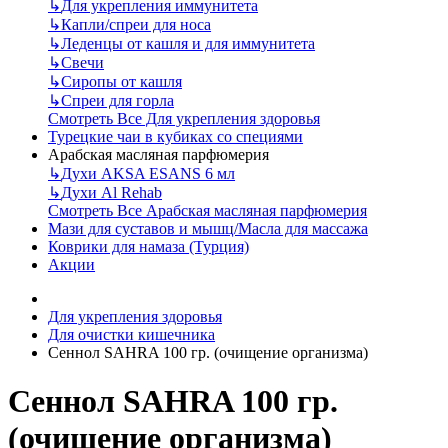
↳
Для укрепления иммунитета
↳
Капли/спреи для носа
↳
Леденцы от кашля и для иммунитета
↳
Свечи
↳
Сиропы от кашля
↳
Спреи для горла
Смотреть Все Для укрепления здоровья
Турецкие чаи в кубиках со специями
Арабская масляная парфюмерия
↳
Духи AKSA ESANS 6 мл
↳
Духи Al Rehab
Смотреть Все Арабская масляная парфюмерия
Мази для суставов и мышц/Масла для массажа
Коврики для намаза (Турция)
Акции
Для укрепления здоровья
Для очистки кишечника
Сеннол SAHRA 100 гр. (очищение организма)
Сеннол SAHRA 100 гр.
(очищение организма)