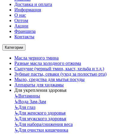
Доставка и оплата
Информация
О нас
Оптом
Акции
Франшиза
Контакты
Категории
Масла черного тмина
Разные масла холодного отжима
Сыпучие (черный тмин, кыст, хельба и т.д.)
Зубные пасты, севаки (уход за полостью рта)
Мыло, средства для мытья посуды
Аппараты для хиджамы
Для укрепления здоровья
↳
Витамины
↳
Вода Зам-Зам
↳
Для глаз
↳
Для женского здоровья
↳
Для мужского здоровья
↳
Для набора/снижения веса
↳
Для очистки кишечника