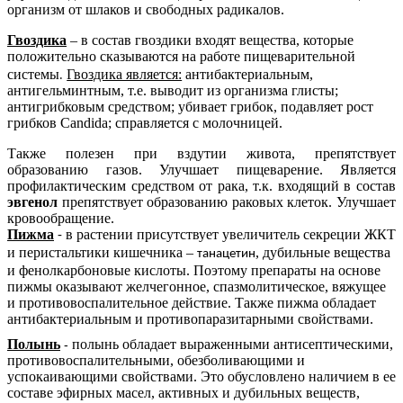
организм от шлаков и свободных радикалов.
Гвоздика
–
в состав гвоздики входят вещества, которые
положительно сказываются на работе пищеварительной
.
системы
Гвоздика является:
антибактериальным,
антигельминтным, т.е. выводит из организма глисты;
антигрибковым средством; убивает грибок, подавляет рост
грибков Candida; справляется с молочницей.
Также полезен при вздутии живота, препятствует
образованию газов. Улучшает пищеварение. Является
профилактическим средством от рака, т.к. входящий в состав
эвгенол
препятствует образованию раковых клеток. Улучшает
кровообращение.
Пижма
в растении присутствует увеличитель секреции ЖКТ
-
и перистальтики кишечника –
, дубильные вещества
танацетин
и фенолкарбоновые кислоты. Поэтому препараты на основе
пижмы оказывают желчегонное, спазмолитическое, вяжущее
и противовоспалительное действие. Также пижма обладает
антибактериальным и противопаразитарными свойствами.
Полынь
полынь обладает выраженными антисептическими,
-
противовоспалительными, обезболивающими и
успокаивающими свойствами. Это обусловлено наличием в ее
составе эфирных масел, активных и дубильных веществ,