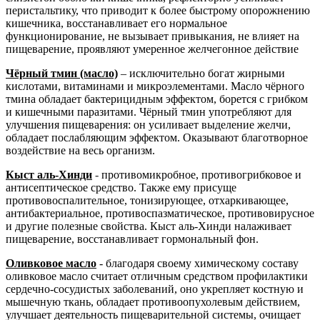
перистальтику, что приводит к более быстрому опорожнению
кишечника, восстанавливает его нормальное
функционирование, не вызывает привыкания, не влияет на
пищеварение, проявляют умеренное желчегонное действие
Чёрный тмин (масло)
– исключительно богат жирными
кислотами, витаминами и микроэлементами.
Масло чёрного
тмина обладает бактерицидным эффектом, борется с грибком
и кишечными паразитами. Чёрный тмин употребляют для
улучшения пищеварения: он усиливает выделение желчи,
обладает послабляющим эффектом. О
казывают благотворное
воздействие на весь организм
.
Кыст аль-Хинди
-
противомикробное, противогрибковое и
антисептическое средство. Также ему присуще
противовоспалительное, тонизирующее, отхаркивающее,
антибактериальное, противоспазматическое, противовирусное
и другие полезные свойства. Кыст аль-Хинди налаживает
пищеварение, восстанавливает гормональный фон.
Оливковое масло
-
благодаря своему химическому составу
оливковое масло считает отличным средством профилактики
сердечно-сосудистых заболеваний, оно укрепляет костную и
мышечную ткань, обладает противоопухолевым действием,
улучшает деятельность пищеварительной системы, очищает