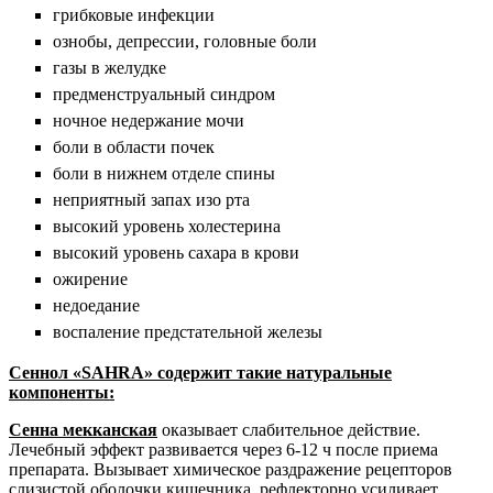
грибковые инфекции
ознобы, депрессии, головные боли
газы в желудке
предменструальный синдром
ночное недержание мочи
боли в области почек
боли в нижнем отделе спины
неприятный запах изо рта
высокий уровень холестерина
высокий уровень сахара в крови
ожирение
недоедание
воспаление предстательной железы
Сеннол «
SAHRA
»
содержит такие натуральные
компоненты:
Сенна мекканская
оказывает слабительное действие.
Лечебный эффект развивается через 6-12 ч после приема
препарата. Вызывает химическое раздражение рецепторов
слизистой оболочки кишечника, рефлекторно усиливает