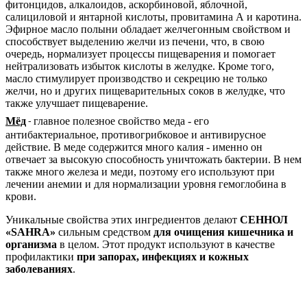
фитонцидов, алкалоидов, аскорбиновой, яблочной,
салициловой и янтарной кислоты, провитамина А и каротина.
Эфирное масло полыни обладает желчегонным свойством и
способствует выделению желчи из печени, что, в свою
очередь, нормализует процессы пищеварения и помогает
нейтрализовать избыток кислоты в желудке. Кроме того,
масло стимулирует производство и секрецию не только
желчи, но и других пищеварительных соков в желудке, что
также улучшает пищеварение.
Мёд
главное полезное свойство меда - его
-
антибактериальное, противогрибковое и антивирусное
действие. В меде содержится много калия - именно он
отвечает за высокую способность уничтожать бактерии. В нем
также много железа и меди, поэтому его используют при
лечении анемии и для нормализации уровня гемоглобина в
крови.
Уникальные свойства этих ингредиентов делают
СЕННОЛ
«
SAHRA
»
сильным средством
для очищения кишечника и
организма
в целом. Этот продукт используют в качестве
профилактики
при запорах, инфекциях и кожных
заболеваниях
.