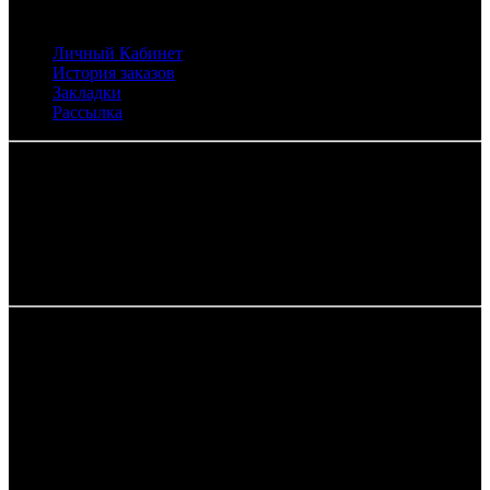
Личный Кабинет
Личный Кабинет
История заказов
Закладки
Рассылка
Контакты
+7 (987) 005-48-44
eco-naturmarket@yandex.ru
г. Наб. Челны пр. Московский, 159Г (30/17Г) (цокольный
этаж)
Оптово-розничный интернет-магазин.
ЭКО-Натур-Маркет ИП Сейтов Р.И © 2026