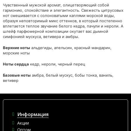
Чувственный мужской аромат, олицетворяющий собой
гармонию, спокойствие и элегантность. Свежесть цитрусовых
нот смешивается с солоноватыми каплями морской воды,
образуя неповторимый микс оттенков, в который постепенно
вплетается теплое звучание белого кедра, пачули и нероли. А
шлейф парфюмерной композиции окутает вас дымной
симфонией мускуса, ветивера и амбры.
Верхние ноты
альдегиды, апельсин, красный мандарин,
морские ноты
Ноты сердца
кедр, нероли, черный перец
Базовые ноты
амбра, белый мускус, бобы тонка, ваниль,
ветивер
Информация
Акции
Оптом